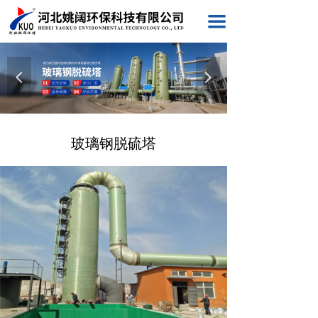
끀
넳
넲
玻璃钢脱硫塔