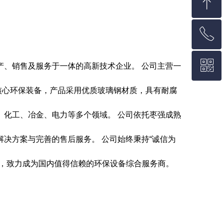
ꁸ
ꂅ
回到顶部
ꀥ
15333383321
、销售及服务于一体的高新技术企业。 公司主营一
等核心环保装备，产品采用优质玻璃钢材质，具有耐腐
微信二维码
、化工、冶金、电力等多个领域。 公司依托枣强成熟
决方案与完善的售后服务。 公司始终秉持“诚信为
值，致力成为国内值得信赖的环保设备综合服务商。