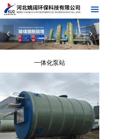
끀
넳
넲
一体化泵站